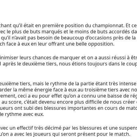
hant qu’il était en première position du championnat. Et ce 
vec le plus de buts marqués et le moins de buts accordés da
 qu’il n’avait pas besoin de beaucoup d’occasions près de l
 face à eux en leur offrant une belle opposition.
inimiser leurs chances de marquer et on a aussi réussi à êt
1 après le deuxième tiers, nous étions toujours dans le coup
euxième tiers, mais le rythme de la partie étant très intense
der la même énergie face à eux au troisième tiers avec notre
ivement, ceci a eu pour effet qu’on a connu une baisse de 
rd au score, c’était devenu encore plus difficile de nous cr
 joueurs ont subi des blessures importantes en cours de matc
le rythme avec eux.
ec un effectif très décimé par les blessures et une suspens
qu’on a avec les joueurs qui seront présent pour le match.