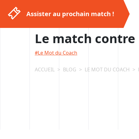
Passer
au
Assister au prochain match !
contenu
Le match contre
Le Mot du Coach
ACCUEIL
>
BLOG
>
LE MOT DU COACH
>