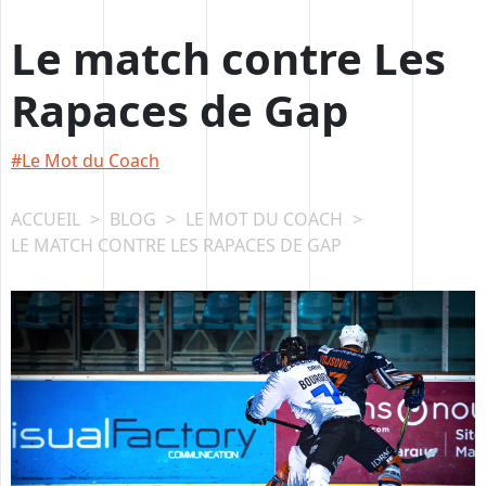
Passer
au
Le match contre Les
contenu
Rapaces de Gap
Le Mot du Coach
ACCUEIL
>
BLOG
>
LE MOT DU COACH
>
LE MATCH CONTRE LES RAPACES DE GAP