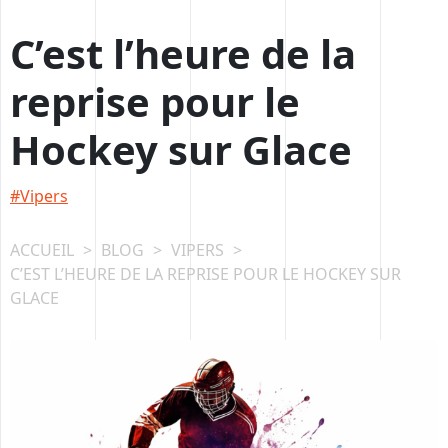
Passer
au
C’est l’heure de la
contenu
reprise pour le
Hockey sur Glace
Vipers
ACCUEIL
>
BLOG
>
VIPERS
>
C’EST L’HEURE DE LA REPRISE POUR LE HOCKEY SUR
GLACE