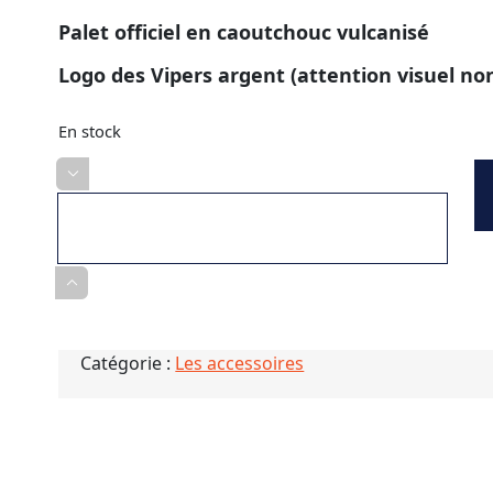
Palet officiel en caoutchouc vulcanisé
Logo des Vipers argent (attention visuel n
En stock
quantité
de
Palet
vipers
Catégorie :
Les accessoires