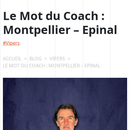
Passer
au
Le Mot du Coach :
contenu
Montpellier – Epinal
Vipers
ACCUEIL
>
BLOG
>
VIPERS
>
LE MOT DU COACH : MONTPELLIER – EPINAL